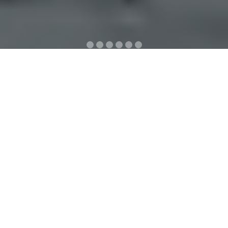
Sağlık En Güzel Hediyedir.. " Sitemize
Hoşgeldiniz "
Şu an duyurumuz bulunmamaktadır.
Duyurular
Sağlıklı günler dileriz.
Hizmetlerimiz
Aile Sağlığı Merkezimizde verilen başlıca hizmetler